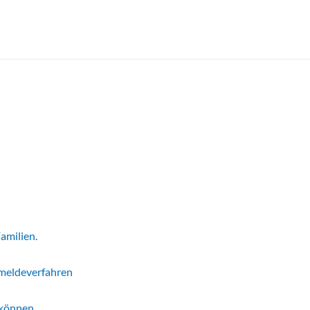
amilien.
nmeldeverfahren
 können