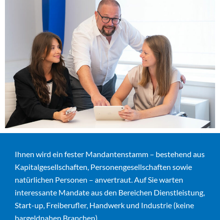
Ihnen wird ein fester Mandantenstamm – bestehend aus
Kapitalgesellschaften, Personengesellschaften sowie
natürlichen Personen – anvertraut. Auf Sie warten
interessante Mandate aus den Bereichen Dienstleistung,
Start-up, Freiberufler, Handwerk und Industrie (keine
bargeldnahen Branchen).