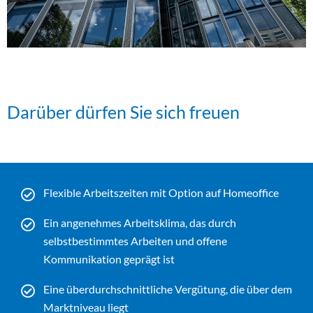
Darüber dürfen Sie sich freuen
Flexible Arbeitszeiten mit Option auf Homeoffice
Ein angenehmes Arbeitsklima, das durch
selbstbestimmtes Arbeiten und offene
Kommunikation geprägt ist
Eine überdurchschnittliche Vergütung, die über dem
Marktniveau liegt