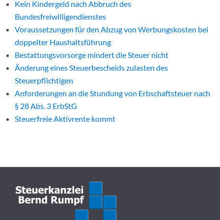
Kein Kindergeld nach Abbruch des
Bundesfreiwilligendienstes
Voraussetzungen für den Abzug von Werbungskosten bei
doppelter Haushaltsführung
Bestattungsvorsorge mindert die Steuer nicht
Änderung eines Steuerbescheids zulasten des
Steuerpflichtigen
Anforderungen an die Stundung von Erbschaftsteuer nach
§ 28 Abs. 3 ErbStG
Steuerfreie Aktivrente kommt