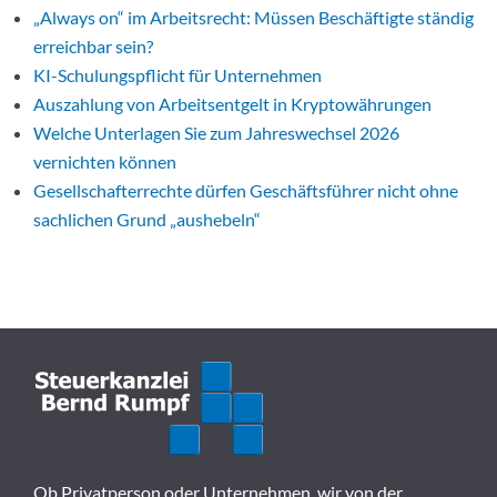
„Always on“ im Arbeitsrecht: Müssen Beschäftigte ständig
erreichbar sein?
KI-Schulungspflicht für Unternehmen
Auszahlung von Arbeitsentgelt in Kryptowährungen
Welche Unterlagen Sie zum Jahreswechsel 2026
vernichten können
Gesellschafterrechte dürfen Geschäftsführer nicht ohne
sachlichen Grund „aushebeln“
Ob Privatperson oder Unternehmen, wir von der