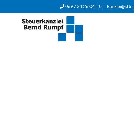
069 / 24 26 04 – 0
kanzlei@stb-
Blogartikel