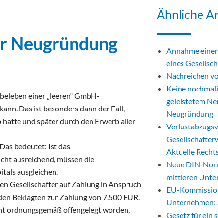
Ähnliche Ar
her Neugründung
Annahme einer 
eines Gesellsch
Nachreichen vo
Keine nochmali
rbeleben einer „leeren“ GmbH-
geleistetem Nen
ann. Das ist besonders dann der Fall,
Neugründung
 hatte und später durch den Erwerb aller
Verlustabzugsv
Gesellschafter
 Das bedeutet: Ist das
Aktuelle Recht
icht ausreichend, müssen die
Neue DIN-Norm 
tals ausgleichen.
mittleren Unt
en Gesellschafter auf Zahlung in Anspruch
EU-Kommission 
 den Beklagten zur Zahlung von 7.500 EUR.
Unternehmen: 
cht ordnungsgemäß offengelegt worden,
Gesetz für ein 