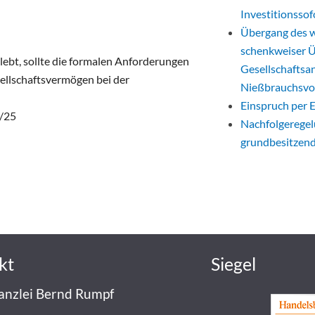
Investitionsso
Übergang des w
schenkweiser 
bt, sollte die formalen Anforderungen
Gesellschaftsan
ellschaftsvermögen bei der
Nießbrauchsvo
Einspruch per 
6/25
Nachfolgeregelu
grundbesitzend
kt
Siegel
anzlei Bernd Rumpf