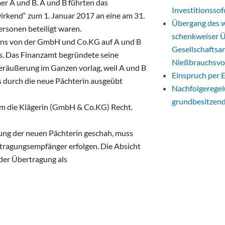
er A und B. A und B führten das
Investitionsso
irkend“ zum 1. Januar 2017 an eine am 31.
Übergang des w
rsonen beteiligt waren.
schenkweiser 
ens von der GmbH und Co.KG auf A und B
Gesellschaftsan
s. Das Finanzamt begründete seine
Nießbrauchsvo
veräußerung im Ganzen vorlag, weil A und B
Einspruch per 
s durch die neue Pächterin ausgeübt
Nachfolgeregelu
grundbesitzend
am die Klägerin (GmbH & Co.KG) Recht.
ung der neuen Pächterin geschah, muss
tragungsempfänger erfolgen. Die Absicht
der Übertragung als