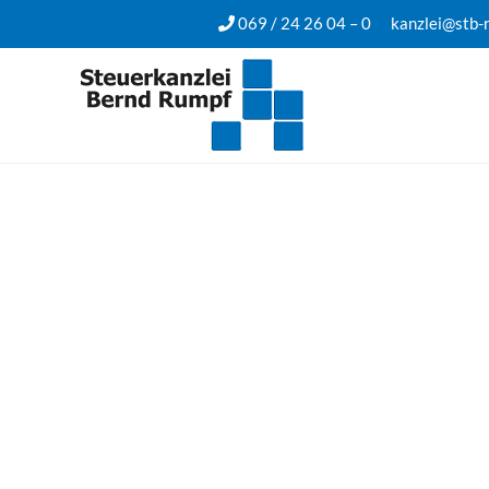
069 / 24 26 04 – 0
kanzlei@stb-
Blogartikel