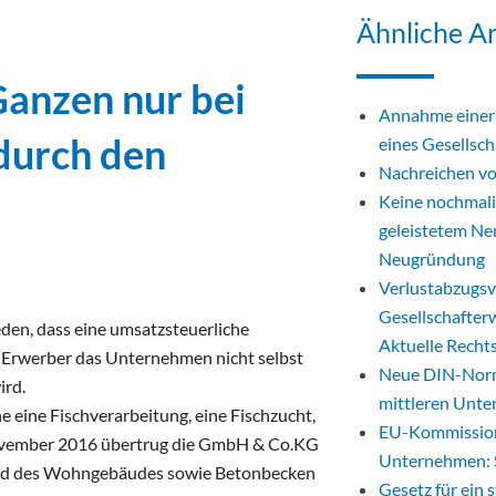
Ähnliche Ar
anzen nur bei
Annahme einer 
durch den
eines Gesellsch
Nachreichen vo
Keine nochmali
geleistetem Nen
Neugründung
Verlustabzugsv
Gesellschafter
den, dass eine umsatzsteuerliche
Aktuelle Recht
 Erwerber das Unternehmen nicht selbst
Neue DIN-Norm 
ird.
mittleren Unt
 eine Fischverarbeitung, eine Fischzucht,
EU-Kommission 
 November 2016 übertrug die GmbH & Co.KG
Unternehmen: 
und des Wohngebäudes sowie Betonbecken
Gesetz für ein 